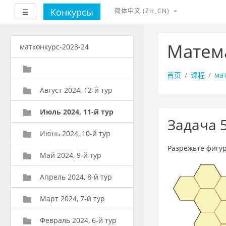
Конкурсы
简体中文 ‎(ZH_CN)‎
展开
☰
跳
到
Матема
матконкурс-2023-24
主
要
内
首页
课程
мат
容
Август 2024, 12-й тур
Июль 2024, 11-й тур
Задача 
Июнь 2024, 10-й тур
Разрежьте фигур
Май 2024, 9-й тур
Апрель 2024, 8-й тур
Март 2024, 7-й тур
Февраль 2024, 6-й тур