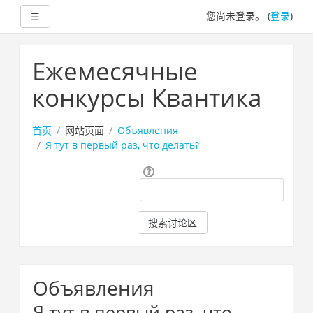
展开
您尚未登录。 (
登录
)
☰
跳
到
Ежемесячные
主
要
конкурсы Квантика
内
容
首页
网站页面
Объявления
Я тут в первый раз, что делать?
搜
索
搜索讨论区
Объявления
Я тут в первый раз, что